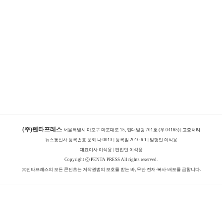
(주)펜타프레스
서울특별시 마포구 마포대로 15, 현대빌딩 701호 (우 04165) |
고충처리
뉴스통신사 등록번호 문화 나 0013 | 등록일 2010.6.1 | 발행인 이석용
대표이사 이석용 | 편집인 이석용
Copyright ⓒ PENTA PRESS All rights reserved.
㈜펜타프레스의 모든 콘텐츠는 저작권법의 보호를 받는 바, 무단 전재·복사·배포를 금합니다.