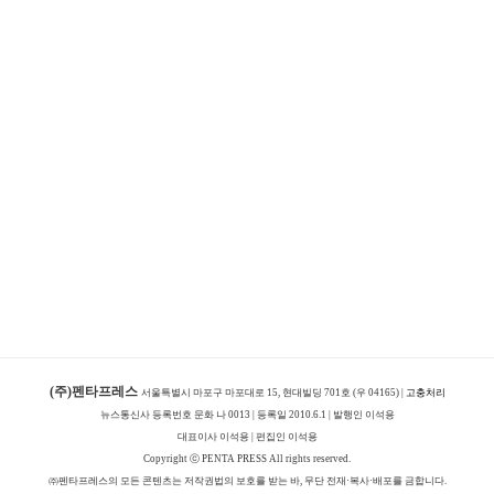
(주)펜타프레스
서울특별시 마포구 마포대로 15, 현대빌딩 701호 (우 04165) |
고충처리
뉴스통신사 등록번호 문화 나 0013 | 등록일 2010.6.1 | 발행인 이석용
대표이사 이석용 | 편집인 이석용
Copyright ⓒ PENTA PRESS All rights reserved.
㈜펜타프레스의 모든 콘텐츠는 저작권법의 보호를 받는 바, 무단 전재·복사·배포를 금합니다.