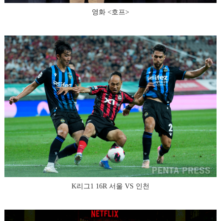
영화 <호프>
K리그1 16R 서울 VS 인천