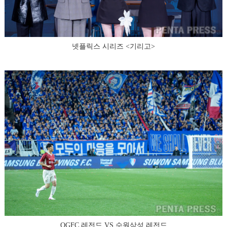
넷플릭스 시리즈 <기리고>
OGFC 레전드 VS 수원삼성 레전드