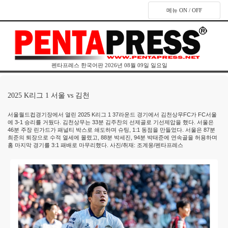
메뉴 ON / OFF
펜타프레스 한국어판 2026년 08월 09일 일요일
2025 K리그 1 서울 vs 김천
서울월드컵경기장에서 열린 2025 K리그 1 37라운드 경기에서 김천상무FC가 FC서울
에 3-1 승리를 거뒀다. 김천상무는 33분 김주찬의 선제골로 기선제압을 했다. 서울은
46분 주장 린가드가 패널티 박스로 쇄도하며 슈팅, 1:1 동점을 만들었다. 서울은 87분
최준의 퇴장으로 수적 열세에 몰렸고, 88분 박세진, 94분 박태준에 연속골을 허용하며
홈 마지막 경기를 3:1 패배로 마무리했다. 사진/취재: 조계웅/펜타프레스