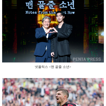
넷플릭스 <맨 끝줄 소년>