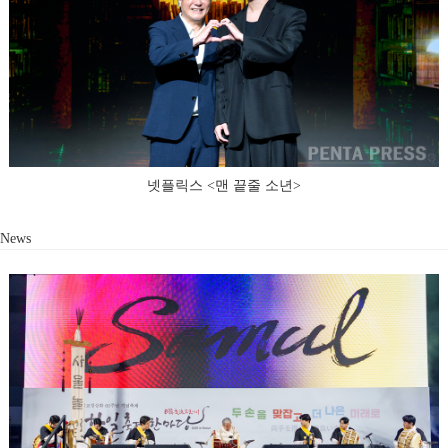
넷플릭스 <맨 끝줄 소년>
News