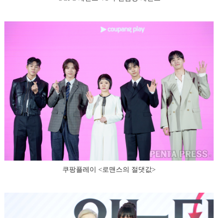
쿠팡플레이 <로맨스의 절댓값>