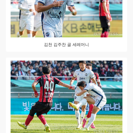
김천 김주찬 골 세레머니