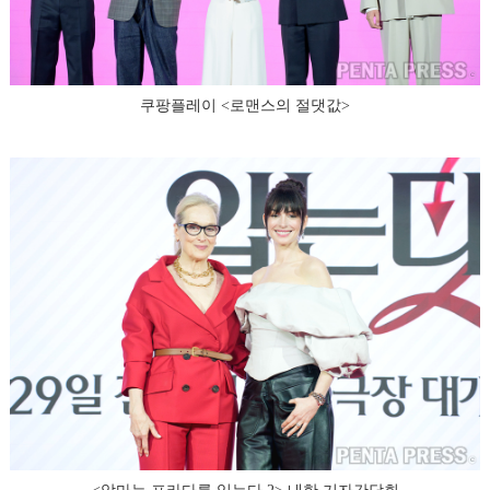
쿠팡플레이 <로맨스의 절댓값>