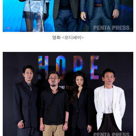
영화 <오디세이>