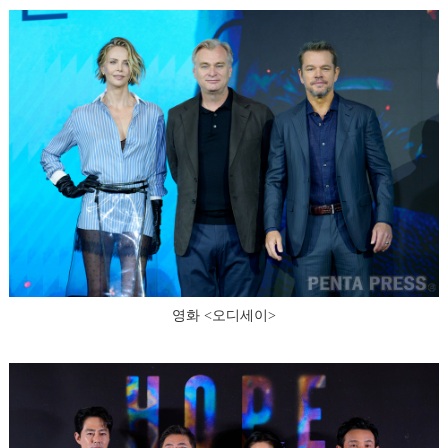
영화 <오디세이>