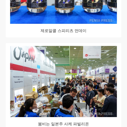
제로알콜 스피리츠 먼데이
붐비는 일본주 사케 파빌리온