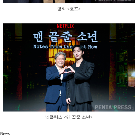
영화 <호프>
넷플릭스 <맨 끝줄 소년>
News