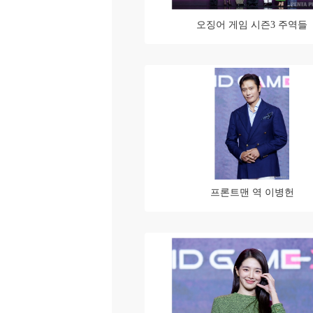
오징어 게임 시즌3 주역들
프론트맨 역 이병헌