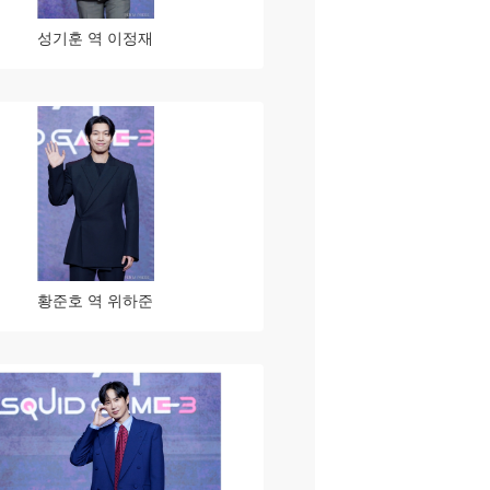
성기훈 역 이정재
황준호 역 위하준