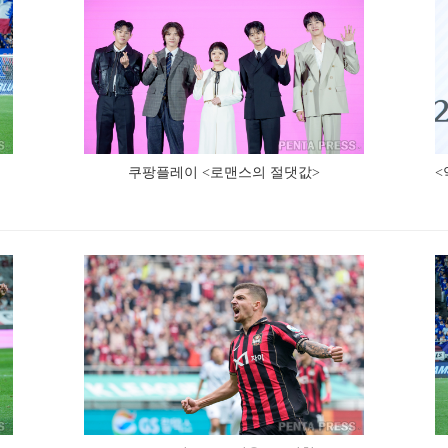
쿠팡플레이 <로맨스의 절댓값>
<