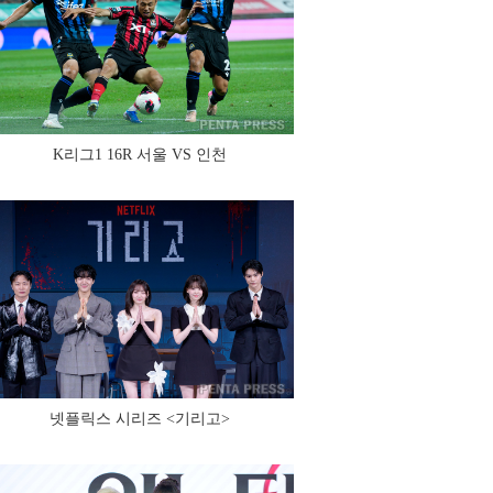
K리그1 16R 서울 VS 인천
넷플릭스 시리즈 <기리고>