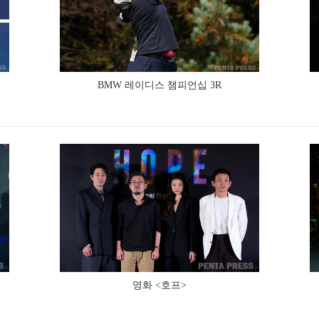
BMW 레이디스 챔피언십 3R
영화 <호프>