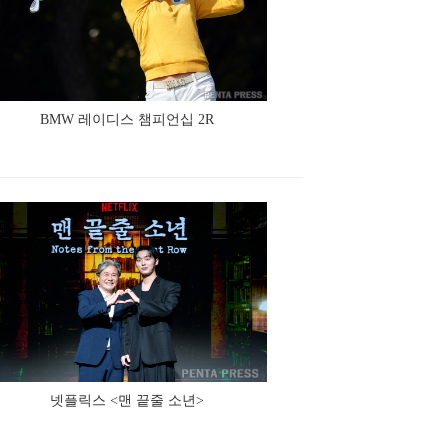
BMW 레이디스 챔피언십 2R
넷플릭스 <맨 끝줄 소년>