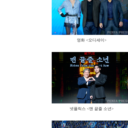
영화 <오디세이>
넷플릭스 <맨 끝줄 소년>