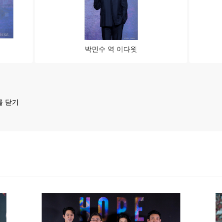
박민수 역 이다윗
를 닫기