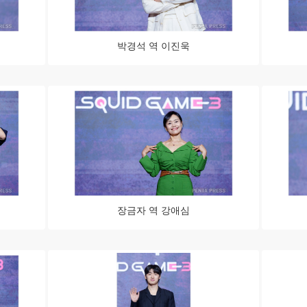
박경석 역 이진욱
장금자 역 강애심