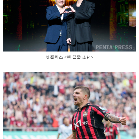
넷플릭스 <맨 끝줄 소년>