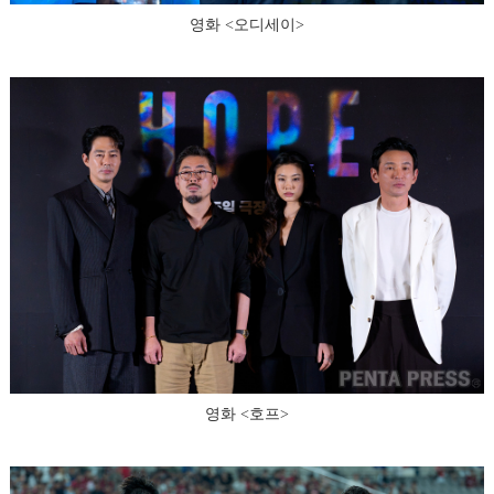
영화 <오디세이>
영화 <호프>