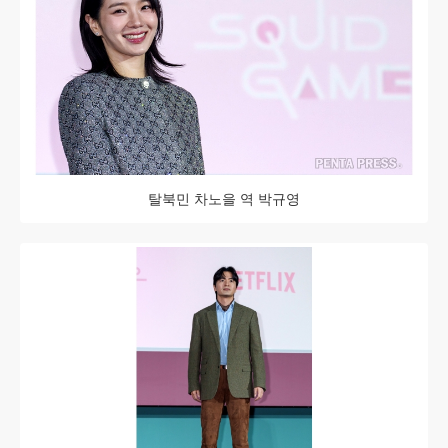
탈북민 차노을 역 박규영