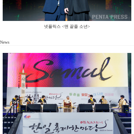
넷플릭스 <맨 끝줄 소년>
News