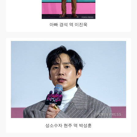
아빠 경석 역 이진욱
성소수자 현주 역 박성훈