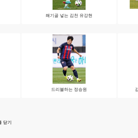
쐐기골 넣는 김천 유강현
드리블하는 정승원
를 닫기