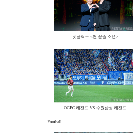
넷플릭스 <맨 끝줄 소년>
OGFC 레전드 VS 수원삼성 레전드
Football