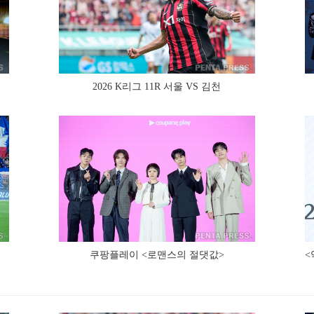
2026 K리그 11R 서울 VS 김천
쿠팡플레이 <로맨스의 절댓값>
<