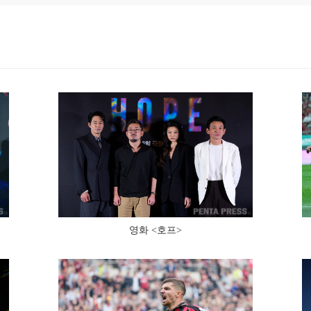
영화 <호프>