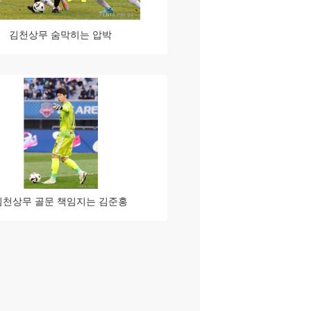
김천상무 숨막히는 압박
김천상무 골문 책임지는 김준홍