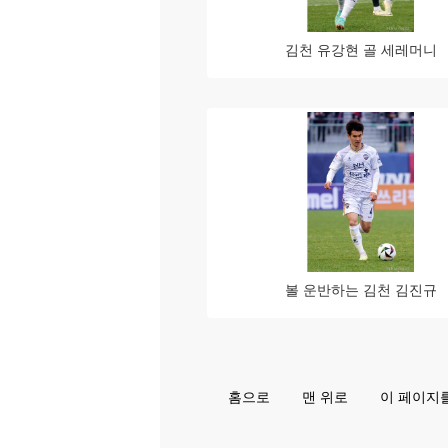
김천 유강현 골 세레머니
볼 운반하는 김천 김진규
홈으로
맨 위로
이 페이지